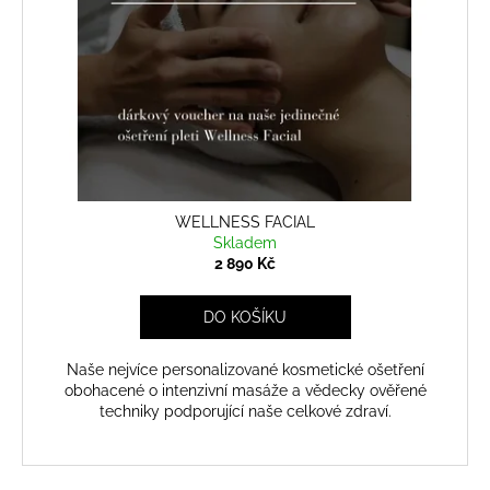
k
p
a
t
r
j
ů
o
í
d
t
u
?
k
t
ů
WELLNESS FACIAL
Skladem
HLEDAT
2 890 Kč
DO KOŠÍKU
Naše nejvíce personalizované kosmetické ošetření
obohacené o intenzivní masáže a vědecky ověřené
techniky podporující naše celkové zdraví.