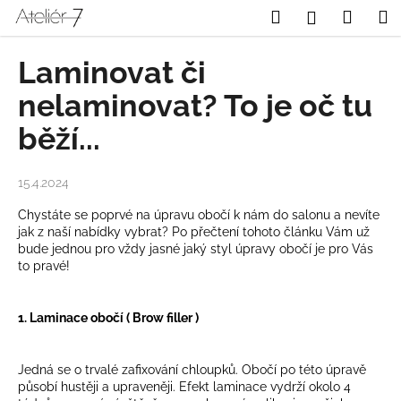
K
Přejít
Hledat
Nákup
M
Přihlášení
na
o
obsah
Zpět
Zpět
košík
š
Laminovat či
í
C
nelaminovat? To je oč tu
k
o
běží...
p
o
15.4.2024
t
ř
Chystáte se poprvé na úpravu obočí k nám do salonu a nevíte
jak z naší nabídky vybrat? Po přečtení tohoto článku Vám už
e
bude jednou pro vždy jasné jaký styl úpravy obočí je pro Vás
b
to pravé!
u
j
1. Laminace obočí ( Brow filler )
e
t
Jedná se o trvalé zafixování chloupků. Obočí po této úpravě
e
působí hustěji a upraveněji. Efekt laminace vydrží okolo 4
n