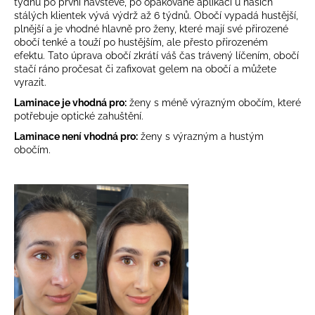
týdnů po první návštěvě, po opakované aplikaci u našich
a
stálých klientek vývá výdrž až 6 týdnů. Obočí vypadá hustější,
plnější a je vhodné hlavně pro ženy, které mají své přirozené
j
obočí tenké a touží po hustějším, ale přesto přirozeném
í
efektu. Tato úprava obočí zkrátí váš čas trávený líčením, obočí
t
stačí ráno pročesat či zafixovat gelem na obočí a můžete
vyrazit.
?
Laminace je vhodná pro:
ženy s méně výrazným obočím, které
potřebuje optické zahuštění.
Laminace není vhodná pro:
ženy s výrazným a hustým
obočím.
HLEDAT