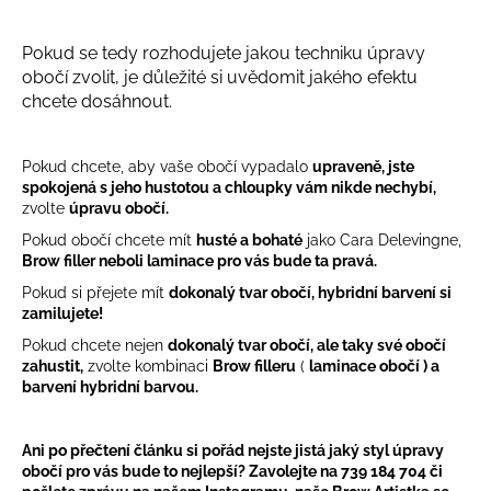
Pokud se tedy rozhodujete jakou techniku úpravy
obočí zvolit, je důležité si uvědomit jakého efektu
chcete dosáhnout.
Pokud chcete, aby vaše obočí vypadalo
upraveně, jste
spokojená s jeho hustotou a chloupky vám nikde nechybí,
zvolte
úpravu obočí.
Pokud obočí chcete mít
husté a bohaté
jako Cara Delevingne,
Brow filler neboli laminace pro vás bude ta pravá.
Pokud si přejete mít
dokonalý tvar obočí, hybridní barvení si
zamilujete!
Pokud chcete nejen
dokonalý tvar obočí, ale taky své obočí
zahustit,
zvolte kombinaci
Brow filleru
(
laminace obočí ) a
barvení hybridní barvou.
Ani po přečtení článku si pořád nejste jistá jaký styl úpravy
obočí pro vás bude to nejlepší? Zavolejte na 739 184 704 či