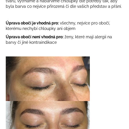
tvaru, vytrháme a nabarvíme chloupky dle potřeby tak, aby
byla barva co nejvíce přirozená či dle vašich představ a přání.
Úprava obočí je vhodná pro:
všechny, nejvíce pro obočí,
kterému nechybí chloupky ani objem
Úprava obočí není vhodná pro:
ženy, které mají alergii na
barvy či jiné kontraindikace